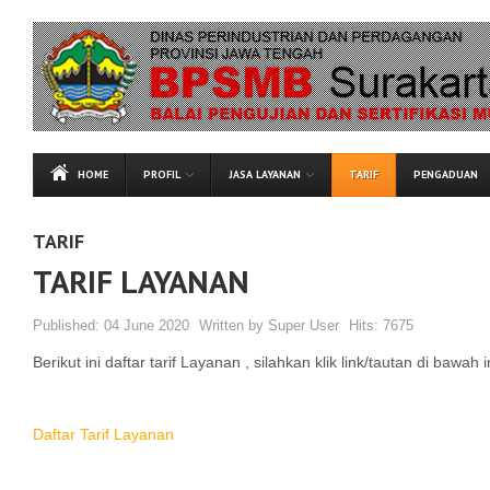
HOME
PROFIL
JASA LAYANAN
TARIF
PENGADUAN
TARIF
TARIF LAYANAN
Published:
04 June 2020
Written by
Super User
Hits:
7675
Berikut ini daftar tarif Layanan , silahkan klik link/tautan di bawah i
Daftar Tarif Layanan