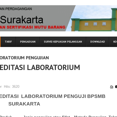
TARIF
PENGADUAN
SURVEI KEPUASAN PELANGGAN
DOWNLOAD
KO
BORATORIUM PENGUJIAN
EDITASI LABORATORIUM
r
Hits:
3620
EDITASI LABORATORIUM PENGUJI BPSMB
SURAKARTA