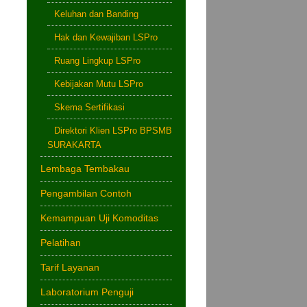
Keluhan dan Banding
Hak dan Kewajiban LSPro
Ruang Lingkup LSPro
Kebijakan Mutu LSPro
Skema Sertifikasi
Direktori Klien LSPro BPSMB
SURAKARTA
Lembaga Tembakau
Pengambilan Contoh
Kemampuan Uji Komoditas
Pelatihan
Tarif Layanan
Laboratorium Penguji