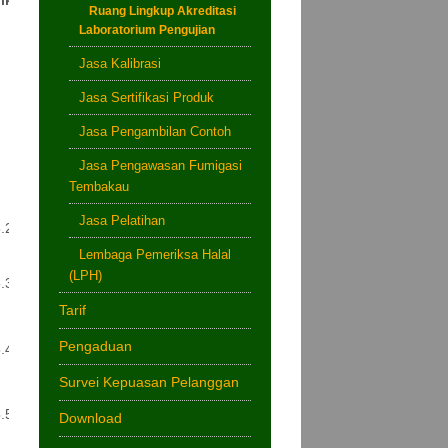
ik
Ruang Lingkup Akreditasi
Laboratorium Pengujian
Jasa Kalibrasi
Jasa Sertifikasi Produk
Jasa Pengambilan Contoh
Jasa Pengawasan Fumigasi
Tembakau
Jasa Pelatihan
.2
Lembaga Pemeriksa Halal
(LPH)
.3
Tarif
Pengaduan
.4
Survei Kepuasan Pelanggan
.5
Download