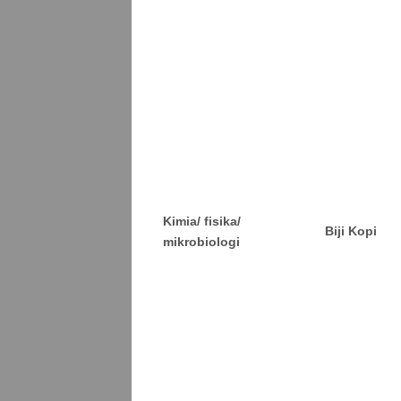
Kimia/ fisika/
Biji Kopi
mikrobiologi