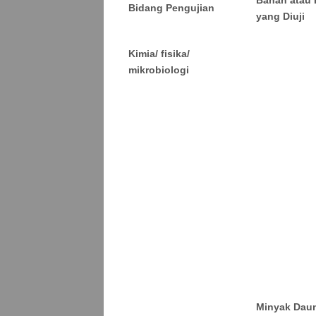
Bahan atau 
Bidang Pengujian
yang Diuji
Kimia/ fisika/
mikrobiologi
Minyak Dau