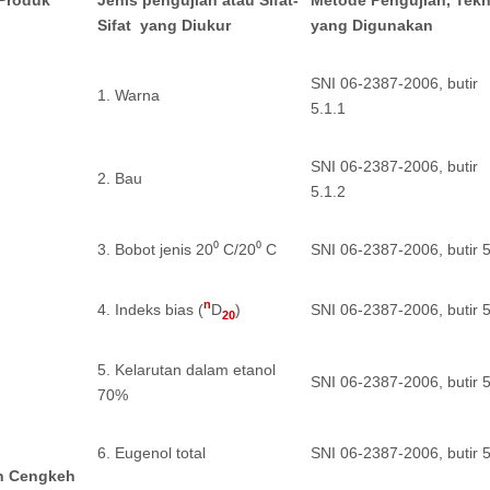
Produk
Jenis pengujian atau Sifat-
Metode Pengujian, Tekn
Sifat yang Diukur
yang Digunakan
SNI 06-2387-2006, butir
1. Warna
5.1.1
SNI 06-2387-2006, butir
2. Bau
5.1.2
3. Bobot jenis 20⁰ C/20⁰ C
SNI 06-2387-2006, butir 5
n
4. Indeks bias (
D
)
SNI 06-2387-2006, butir 5
20
5. Kelarutan dalam etanol
SNI 06-2387-2006, butir 5
70%
6. Eugenol total
SNI 06-2387-2006, butir 5
n Cengkeh