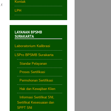
Kontak
.6
LPH
LAYANAN BPSMB
SURAKARTA
Laboratorium Kalibrasi
LSPro BPSMB Surakarta
Standar Pelayanan
Proses Sertifikasi
Permohonan Sertifikasi
Hak dan Kewajiban Klien
Informasi Sertifikat SNI,
Sertifikat Kesesuaian dan
SPPT SNI