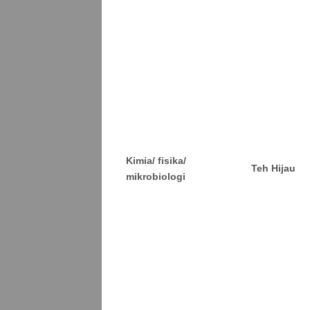
Kimia/ fisika/
Teh Hijau
mikrobiologi