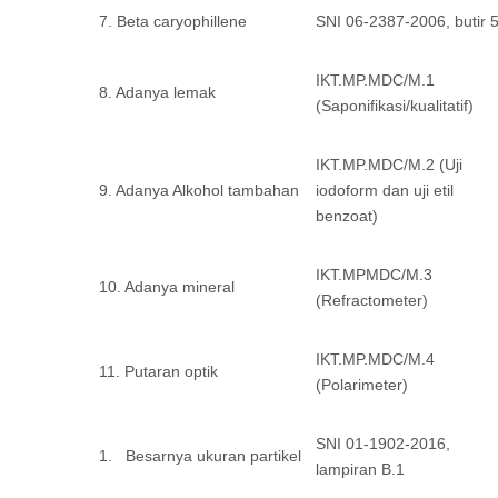
7. Beta caryophillene
SNI 06-2387-2006, butir 5
IKT.MP.MDC/M.1
8. Adanya lemak
(Saponifikasi/kualitatif)
IKT.MP.MDC/M.2 (Uji
9. Adanya Alkohol tambahan
iodoform dan uji etil
benzoat)
IKT.MPMDC/M.3
10. Adanya mineral
(Refractometer)
IKT.MP.MDC/M.4
11. Putaran optik
(Polarimeter)
SNI 01-1902-2016,
1. Besarnya ukuran partikel
lampiran B.1