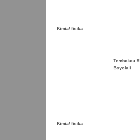
Kimia/ fisika
Tembakau R
Boyolali
Kimia/ fisika