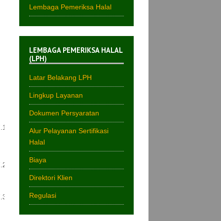
Lembaga Pemeriksa Halal
LEMBAGA PEMERIKSA HALAL
(LPH)
Latar Belakang LPH
Lingkup Layanan
Dokumen Persyaratan
.1
Alur Pelayanan Sertifikasi
Halal
Biaya
.2
Direktori Klien
Regulasi
.3