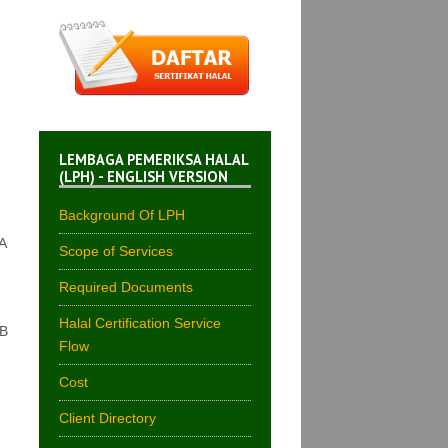
LEMBAGA PEMERIKSA HALAL
(LPH) - ENGLISH VERSION
Background Of LPH
A
Scope of Services
Required Documents
Halal Certification Service
 B
Flow
Cost
Client Directory