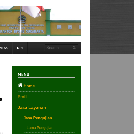
NTAK
LPH
MENU
Home
Profil
Jasa Layanan
Jasa Pengujian
Lama Pengujian