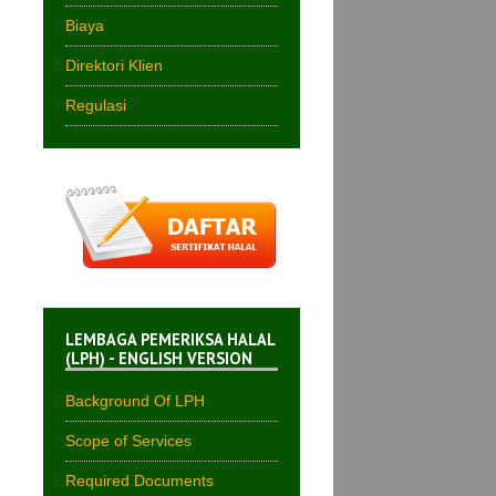
Biaya
Direktori Klien
Regulasi
LEMBAGA PEMERIKSA HALAL
(LPH) - ENGLISH VERSION
Background Of LPH
Scope of Services
Required Documents