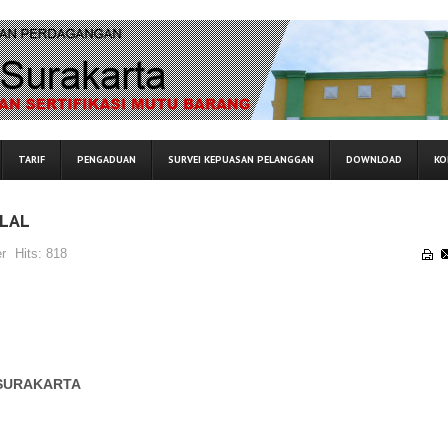
TARIF
PENGADUAN
SURVEI KEPUASAN PELANGGAN
DOWNLOAD
KO
ALAL
r
Hits:
818
SURAKARTA