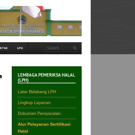
NTAK
LPH
LEMBAGA PEMERIKSA HALAL
(LPH)
Latar Belakang LPH
Lingkup Layanan
Dokumen Persyaratan
Alur Pelayanan Sertifikasi
Halal