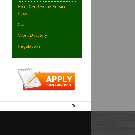
Halal Certification Service
Flow
Cost
Client Directory
Regulations
Top