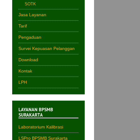
SOTK
Jasa Layanan
Tarif
Pengaduan
Survei Kepuasan Pelanggan
Download
Kontak
LPH
LAYANAN BPSMB
SURAKARTA
Laboratorium Kalibrasi
LSPro BPSMB Surakarta