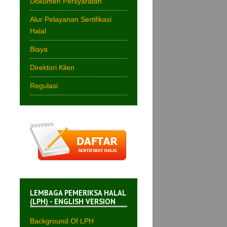
Dokumen Persyaratan
Alur Pelayanan Sertifikasi
Halal
Biaya
Direktori Klien
Regulasi
LEMBAGA PEMERIKSA HALAL
(LPH) - ENGLISH VERSION
Background Of LPH