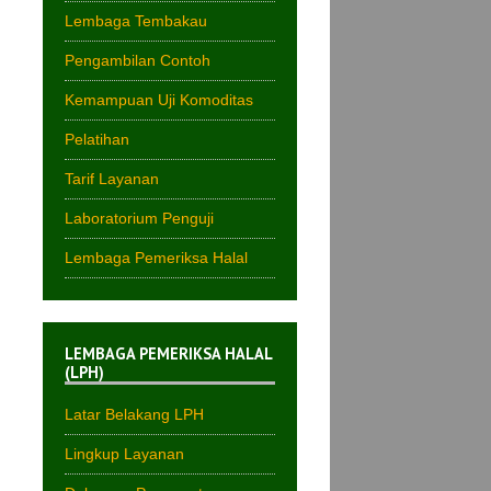
Lembaga Tembakau
Pengambilan Contoh
Kemampuan Uji Komoditas
Pelatihan
Tarif Layanan
Laboratorium Penguji
Lembaga Pemeriksa Halal
LEMBAGA PEMERIKSA HALAL
(LPH)
Latar Belakang LPH
Lingkup Layanan