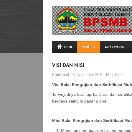
HOME
PROFIL
JASA LAYANAN
VISI DAN MISI
Published:
27 November 2019
Hits:
5729
Visi Balai Pengujian dan Sertifikasi Mu
Terwujudnya hasil uji, kalibrasi dan serti
berdaya saing di pasar global.
Misi Balai Pengujian dan Sertifikasi Mu
Mengimplementasikan sistem manajeme