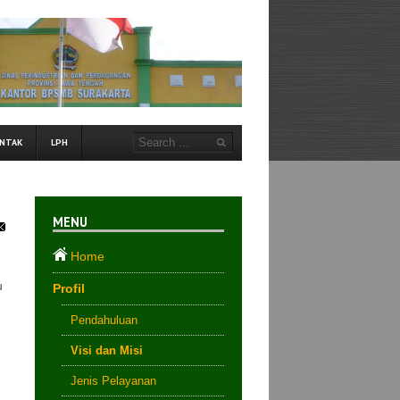
NTAK
LPH
MENU
Home
u
Profil
Pendahuluan
Visi dan Misi
Jenis Pelayanan