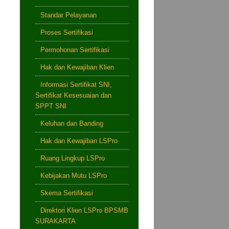
Standar Pelayanan
Proses Sertifikasi
Permohonan Sertifikasi
Hak dan Kewajiban Klien
Informasi Sertifikat SNI,
Sertifikat Kesesuaian dan
SPPT SNI
Keluhan dan Banding
Hak dan Kewajiban LSPro
Ruang Lingkup LSPro
Kebijakan Mutu LSPro
Skema Sertifikasi
Direktori Klien LSPro BPSMB
SURAKARTA