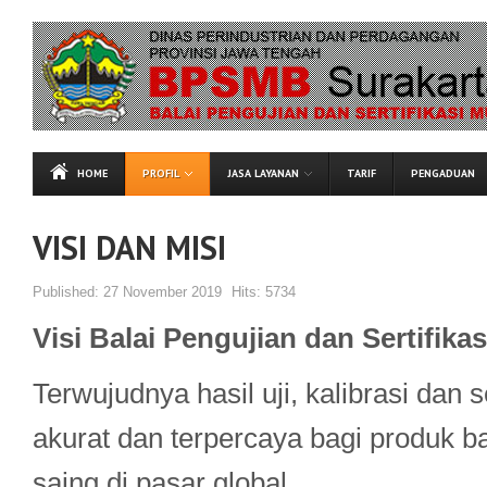
HOME
PROFIL
JASA LAYANAN
TARIF
PENGADUAN
VISI DAN MISI
Published:
27 November 2019
Hits:
5734
Visi Balai Pengujian dan Sertifik
Terwujudnya hasil uji, kalibrasi dan s
akurat dan terpercaya bagi produk 
saing di pasar global.