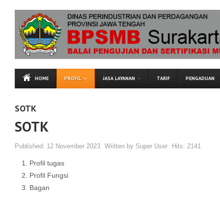
HOME
PROFIL
JASA LAYANAN
TARIF
PENGADUAN
SOTK
SOTK
Published:
12 November 2023
Written by
Super User
Hits:
2141
Profil tugas
Profil Fungsi
Bagan