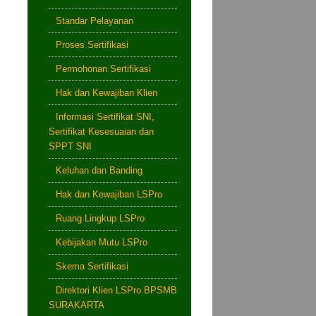
Standar Pelayanan
Proses Sertifikasi
Permohonan Sertifikasi
Hak dan Kewajiban Klien
Informasi Sertifikat SNI,
Sertifikat Kesesuaian dan
SPPT SNI
Keluhan dan Banding
Hak dan Kewajiban LSPro
Ruang Lingkup LSPro
Kebijakan Mutu LSPro
Skema Sertifikasi
Direktori Klien LSPro BPSMB
SURAKARTA