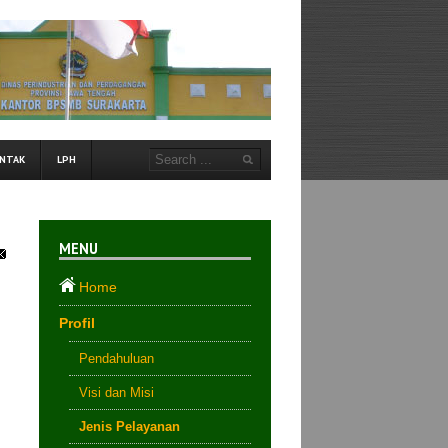
NTAK
LPH
MENU
Home
Profil
Pendahuluan
Visi dan Misi
Jenis Pelayanan