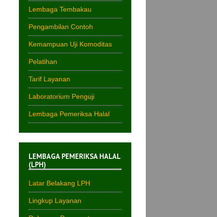
Lembaga Tembakau
Pengambilan Contoh
Kemampuan Uji Komoditas
Pelatihan
Tarif Layanan
Laboratorium Penguji
Lembaga Pemeriksa Halal
LEMBAGA PEMERIKSA HALAL
(LPH)
Latar Belakang LPH
Lingkup Layanan