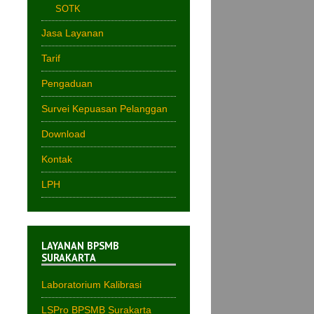
SOTK
Jasa Layanan
Tarif
Pengaduan
Survei Kepuasan Pelanggan
Download
Kontak
LPH
LAYANAN BPSMB
SURAKARTA
Laboratorium Kalibrasi
LSPro BPSMB Surakarta