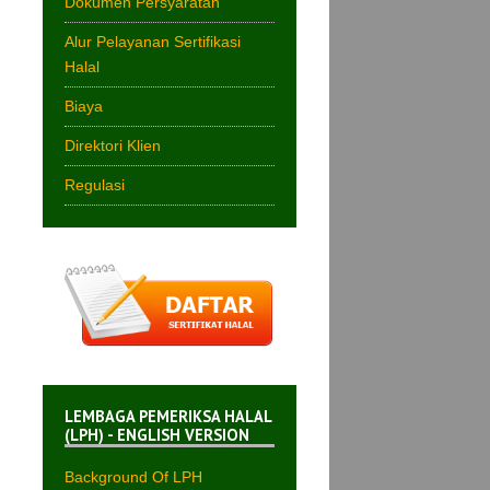
Dokumen Persyaratan
Alur Pelayanan Sertifikasi
Halal
Biaya
Direktori Klien
Regulasi
LEMBAGA PEMERIKSA HALAL
(LPH) - ENGLISH VERSION
Background Of LPH