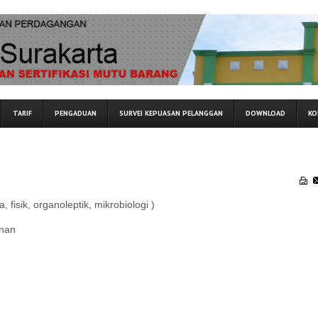
TARIF
PENGADUAN
SURVEI KEPUASAN PELANGGAN
DOWNLOAD
KO
ia, fisik, organoleptik, mikrobiologi )
unan