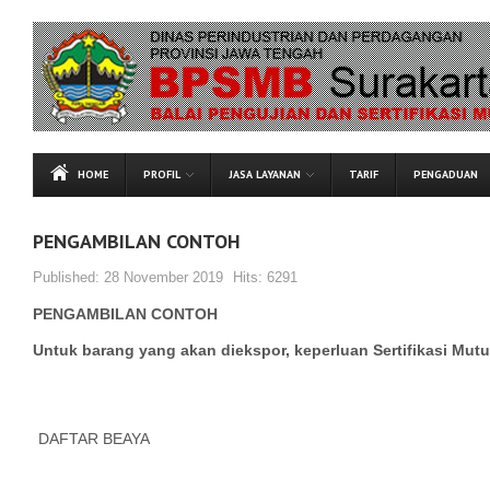
HOME
PROFIL
JASA LAYANAN
TARIF
PENGADUAN
PENGAMBILAN CONTOH
Published:
28 November 2019
Hits:
6291
PENGAMBILAN CONTOH
Untuk barang yang akan diekspor, keperluan Sertifikasi Mutu 
DAFTAR BEAYA