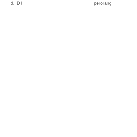
d. D I
perorang