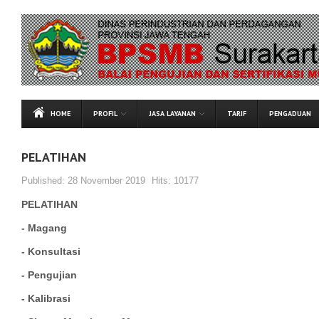
HOME
PROFIL
JASA LAYANAN
TARIF
PENGADUAN
PELATIHAN
Published:
28 November 2019
Hits:
10177
PELATIHAN
- Magang
- Konsultasi
- Pengujian
- Kalibrasi