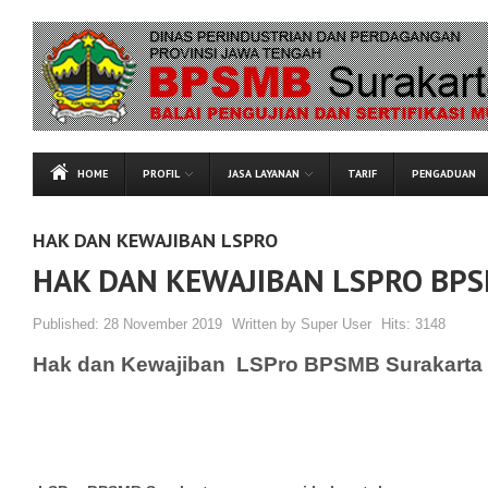
HOME
PROFIL
JASA LAYANAN
TARIF
PENGADUAN
HAK DAN KEWAJIBAN LSPRO
HAK DAN KEWAJIBAN LSPRO BP
Published:
28 November 2019
Written by
Super User
Hits:
3148
Hak dan Kewajiban LSPro BPSMB Surakarta