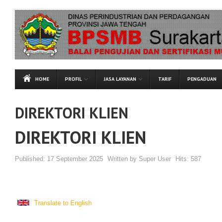
HOME
PROFIL
JASA LAYANAN
TARIF
PENGADUAN
DIREKTORI KLIEN
DIREKTORI KLIEN
Published:
17 September 2025
Written by
Super User
Hits:
587
Translate to English